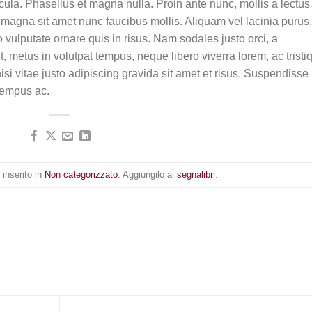
la. Phasellus et magna nulla. Proin ante nunc, mollis a lectus
 magna sit amet nunc faucibus mollis. Aliquam vel lacinia purus,
o vulputate ornare quis in risus. Nam sodales justo orci, a
t, metus in volutpat tempus, neque libero viverra lorem, ac tristi
 vitae justo adipiscing gravida sit amet et risus. Suspendisse
tempus ac.
inserito in
Non categorizzato
. Aggiungilo ai
segnalibri
.