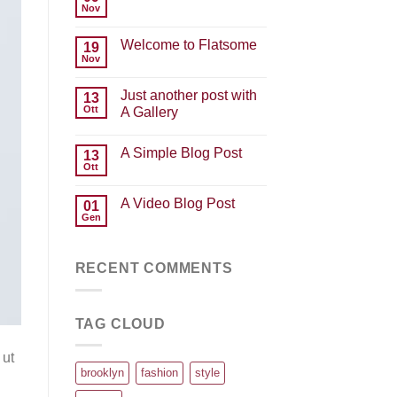
Nov
Nessun
commento
su
Welcome to Flatsome
19
Hello
world!
Nov
Nessun
commento
su
Just another post with
13
Welcome
to
Ott
A Gallery
Flatsome
Nessun
commento
A Simple Blog Post
su
13
Just
Ott
Nessun
another
commento
post
su
with
A Video Blog Post
01
A
A
Simple
Gen
Gallery
Nessun
Blog
commento
Post
su
A
RECENT COMMENTS
Video
Blog
Post
TAG CLOUD
 ut
brooklyn
fashion
style