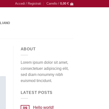
Accedi / Registrati
Carrello /
0,00
€
ALIANO
ABOUT
Lorem ipsum dolor sit amet,
consectetuer adipiscing elit,
sed diam nonummy nibh
euismod tincidunt.
LATEST POSTS
Hello world!
09