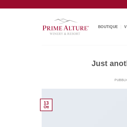
Salta
ai
contenuti
BOUTIQUE
V
Just anot
PUBBLI
13
Ott