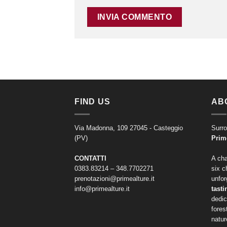
FIND US
AB
Via Madonna, 109 27045 - Casteggio
Surro
(PV)
Prim
CONTATTI
A cha
0383.83214 – 348.7702271
six c
prenotazioni@primealture.it
unfor
info@primealture.it
tasti
dedic
fores
natur