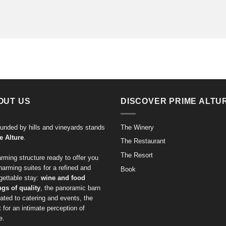
OUT US
DISCOVER PRIME ALTU
unded by hills and vineyards stands
The Winery
e Alture
.
The Restaurant
The Resort
rming structure ready to offer you
harming suites for a refined and
Book
gettable stay:
wine and food
ngs of quality
, the panoramic barn
ated to catering and events, the
t for an intimate perception of
e.