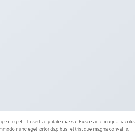
ipiscing elit. In sed vulputate massa. Fusce ante magna, iaculis
commodo nunc eget tortor dapibus, et tristique magna convallis.