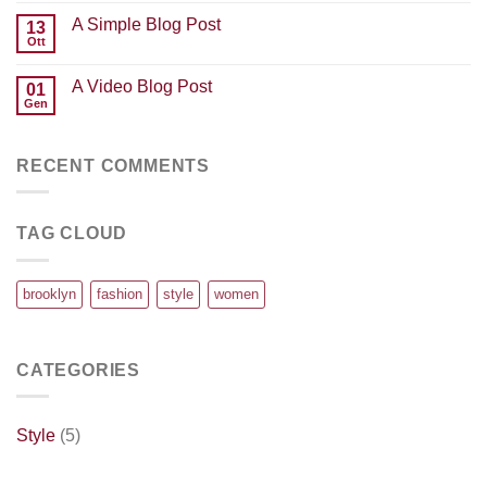
su
A Simple Blog Post
13
Just
another
Ott
Nessun
post
commento
with
su
A
A Video Blog Post
01
A
Gallery
Simple
Gen
Nessun
Blog
commento
Post
su
A
RECENT COMMENTS
Video
Blog
Post
TAG CLOUD
brooklyn
fashion
style
women
CATEGORIES
Style
(5)