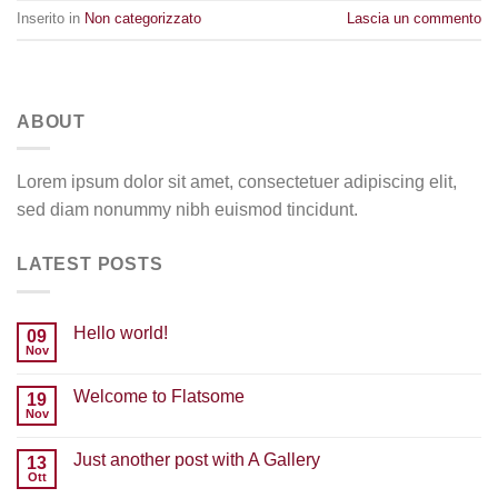
Inserito in
Non categorizzato
Lascia un commento
ABOUT
Lorem ipsum dolor sit amet, consectetuer adipiscing elit,
sed diam nonummy nibh euismod tincidunt.
LATEST POSTS
Hello world!
09
Nov
Nessun
commento
su
Welcome to Flatsome
19
Hello
world!
Nov
Nessun
commento
su
Just another post with A Gallery
13
Welcome
to
Ott
Nessun
Flatsome
commento