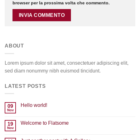
browser per la prossima volta che commento.
ABOUT
Lorem ipsum dolor sit amet, consectetuer adipiscing elit,
sed diam nonummy nibh euismod tincidunt.
LATEST POSTS
Hello world!
09
Nov
Nessun
commento
su
Welcome to Flatsome
19
Hello
world!
Nov
Nessun
commento
su