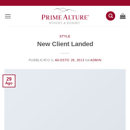
Salta
ai
contenuti
STYLE
New Client Landed
PUBBLICATO IL
AGOSTO 29, 2013
DA
ADMIN
29
Ago